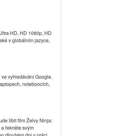
 Ultra HD, HD 1080p, HD 
ké v globálním jazyce, 
j ve vyhledávání Google. 
aptopech, noteboocích, 
e líbit film Želvy Ninja: 
 a řekněte svým 
po dlouhém dni v práci.