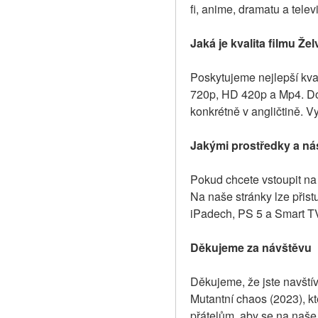
fi, anime, dramatu a tele
Jaká je kvalita filmu Že
Poskytujeme nejlepší kval
720p, HD 420p a Mp4. Dos
konkrétně v angličtině. V
Jakými prostředky a nás
Pokud chcete vstoupit na 
Na naše stránky lze přist
iPadech, PS 5 a Smart TV,
Děkujeme za návštěvu
Děkujeme, že jste navštívi
Mutantní chaos (2023), kt
přátelům, aby se na naše 