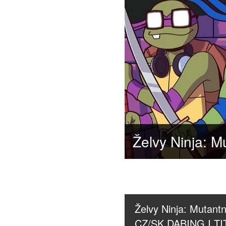
Želvy Ninja: Mutantn
CZ/SK DABING I T