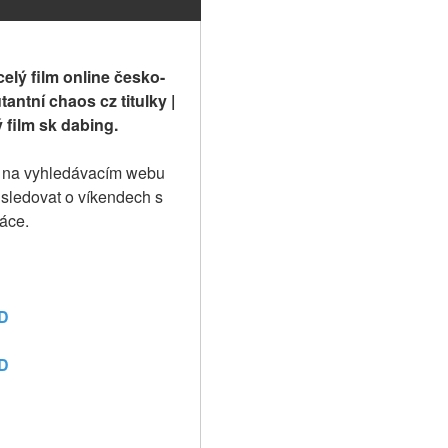
celý film online česko-
antní chaos cz titulky | 
 film sk dabing.
m na vyhledávacím webu 
 sledovat o víkendech s 
ráce.
HD
HD