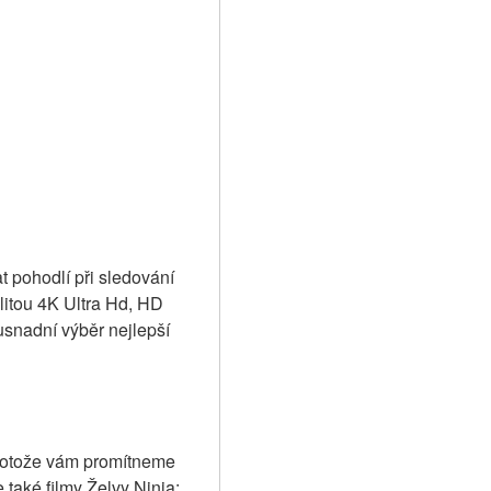
t pohodlí při sledování 
alitou 4K Ultra Hd, HD 
nadní výběr nejlepší 
protože vám promítneme 
také filmy Želvy Ninja: 