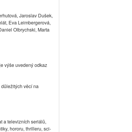
rhutová, Jaroslav Dušek, 
lát, Eva Leimbergerová, 
niel Olbrychski, Marta 
je výše uvedený odkaz 
důležitých věcí na 
a televizních seriálů, 
y, hororu, thrilleru, sci-