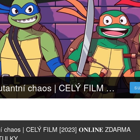
Želvy Ninja: Mutantní chaos | CELÝ FILM [2023] 𝐎𝐍𝐋𝐈𝐍𝐄 ZDARMA CZ/SK DABING I TITULKY
S
í chaos | CELÝ FILM [2023] 𝐎𝐍𝐋𝐈𝐍𝐄 ZDARMA 
ITULKY