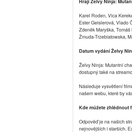
Hrají Želvy Ninja: Mutan
Karel Roden, Vica Kereke
Ester Geislerová, Vlado 
Zdeněk Maryška, Tomáš M
Żmuda-Trzebiatowska, Ma
Datum vydání Želvy Nin
Želvy Ninja: Mutantní ch
dostupný také na streamo
Následuje vysvětlení film
našem webu, které by vás
Kde můžete zhlédnout fi
Odpověď je na našich strá
nejnovějších i starších. E