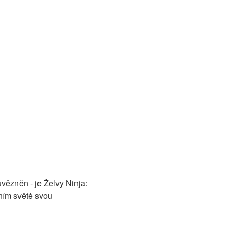
ězněn - je Želvy Ninja: 
ím světě svou 