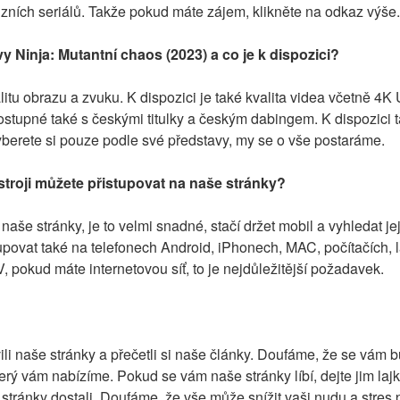
vizních seriálů. Takže pokud máte zájem, klikněte na odkaz výše.
lvy Ninja: Mutantní chaos (2023) a co je k dispozici?
itu obrazu a zvuku. K dispozici je také kvalita videa včetně 4K
tupné také s českými titulky a českým dabingem. K dispozici ta
yberete si pouze podle své představy, my se o vše postaráme.
troji můžete přistupovat na naše stránky?
naše stránky, je to velmi snadné, stačí držet mobil a vyhledat je
upovat také na telefonech Android, iPhonech, MAC, počítačích, l
 pokud máte internetovou síť, to je nejdůležitější požadavek.
li naše stránky a přečetli si naše články. Doufáme, že se vám bud
erý vám nabízíme. Pokud se vám naše stránky líbí, dejte jim lajk
stránky dostali. Doufáme, že vše může snížit vaši nudu a stres 