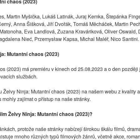
tní chaos (2023)
s, Martin Myšička, Lukáš Latinák, Juraj Kemka, Štepánka Finge
Černý, Anna Šišková, Jiří Dvořák, Tomáš Měcháček, Martin Pech
atonoha, Eva Landlová, Zuzana Kraváriková, Oliver Oswald, Da
gdalena Nieć, Przemysław Kapsa, Michal Maléř, Nico Santini.
ja: Mutantní chaos (2023)
aos (2023) má premiéru v kinech od 25.08.2023 a o den později 
vacích službách.
u Želvy Ninja: Mutantní chaos (2023) na našem webu z kvality a 
 mohly zajímat o přístup na naše stránky.
lm Želvy Ninja: Mutantní chaos (2023)?
nkách, protože naše stránky nabízejí širokou škálu filmů, dramat 
xistuje mnoho různých typů filmových žánrů, včetně akce, romantik