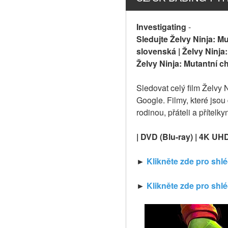
Investigating
-
Sledujte Želvy Ninja: Mu
slovenská | Želvy Ninja:
Želvy Ninja: Mutantní ch
Sledovat celý film Želvy
Google. Filmy, které jsou
rodinou, přáteli a přítelk
| DVD (Blu-ray) | 4K UH
► 
Klikněte zde pro shlé
► 
Klikněte zde pro shlé