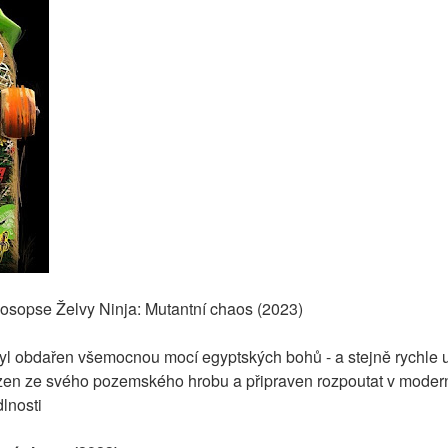
aosopse Želvy Ninja: Mutantní chaos (2023)
yl obdařen všemocnou mocí egyptských bohů - a stejně rychle uv
zen ze svého pozemského hrobu a připraven rozpoutat v modern
lnosti